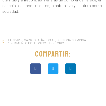
distintas y antagónicas maneras de comprender la vida, el
espacio, los conocimientos, la naturaleza y el futuro como
sociedad.
BUEN VIVIR
,
CARTOGRAFÍA SOCIAL
,
DICCIONARIO MINGA
,
PENSAMIENTO POLIFÓNICO
,
TERRITORIO
Compartir: