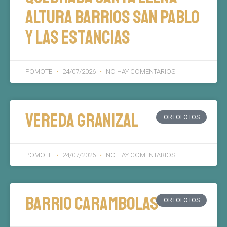
altura barrios San Pablo
y Las Estancias
POMOTE
24/07/2026
NO HAY COMENTARIOS
Vereda Granizal
ORTOFOTOS
POMOTE
24/07/2026
NO HAY COMENTARIOS
Barrio Carambolas
ORTOFOTOS