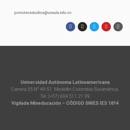
pomotecestudios@unaula.edu.co
Universidad Autónoma Latinoamericana
Carrera 55 N° 49-51. Medellín-Colombia-Suramérica.
Tel: (+57) 604 511 21 99
Vigilada Mineducación – CÓDIGO SNIES IES 1814