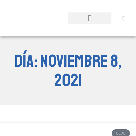
Sobre el POMOTE
Experiencias Vivas
Historias con Impacto
Día: noviembre 8,
2021
BLOG