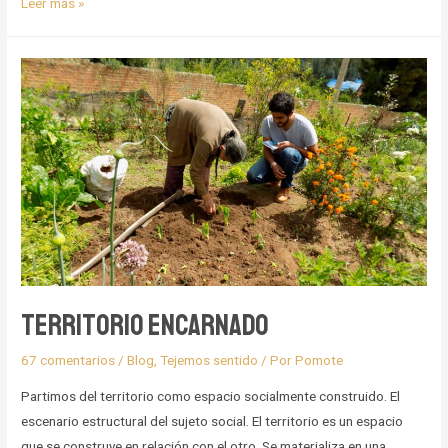
I
Leer más »
Encuentro
nacional
«Voces,
memorias
y
experiencias
de
líderes
y
lideresas
por
el
Territorio encarnado
cuidado
de
67 comentarios
/
Blog
,
Tejemos sentido
/ Por
Pomote
la
Partimos del territorio como espacio socialmente construido. El
vida
escenario estructural del sujeto social. El territorio es un espacio
y
que se construye en relación con el otro. Se materializa en una