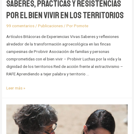
Saberes, prácticas y resistencias
por el bien vivir en los territorios
99 comentarios
/
Publicaciones
/ Por
Pomote
Artículos Bitácoras de Experiencias Vivas Saberes y reflexiones
alrededor de la transformación agroecológica en las fincas
campesinas de Probivir Asociación de familias y personas
comprometidas con el bien vivir – Probivir Luchas por la vida y la
dignidad de los territorios Red de acción frente al extractivismo –
RAFE Aprendiendo a tejer palabra y territorio …
Saberes,
Leer más »
prácticas
y
resistencias
por
el
bien