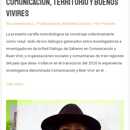
Comunicación, territorio y buenos
vivires
96 comentarios
/
Publicaciones
,
Red Bien Comun
/ Por
Pomote
La presente cartilla metodológica se construye colectivamente
como resul- tado de los diálogos generados entre investigadoras e
investigadores de la Red Diálogo de Saberes en Comunicación y
Buen Vivir, y organizaciones sociales y comunitarias de tres regiones
del país que desa- rrollaron en el transcurso del 2020 la experiencia
investigativa denominada Comunicación y Bien Vivir en el …
Minga
Leer más »
de
Saberes
Metodológicos
–
Comunicación,
territorio