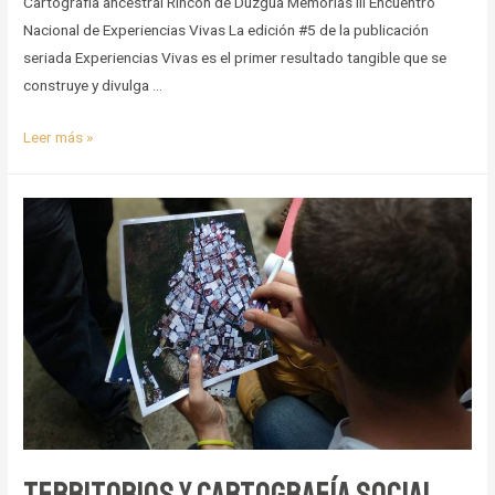
Cartografía ancestral Rincón de Duzgua Memorias III Encuentro
Nacional de Experiencias Vivas La edición #5 de la publicación
seriada Experiencias Vivas es el primer resultado tangible que se
construye y divulga …
Un
Leer más »
fogón
y
una
montaña
Territorios y cartografía social