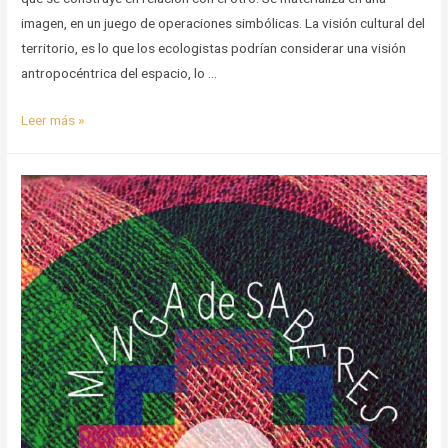
la
imagen, en un juego de operaciones simbólicas. La visión cultural del
defensa
territorio, es lo que los ecologistas podrían considerar una visión
de
antropocéntrica del espacio, lo …
los
territorios»
Territorio
Leer más »
encarnado