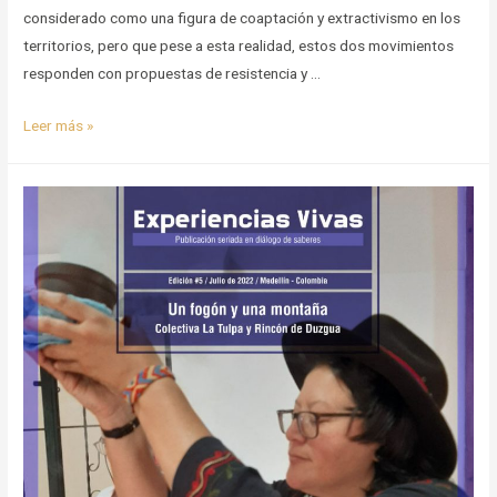
considerado como una figura de coaptación y extractivismo en los
territorios, pero que pese a esta realidad, estos dos movimientos
responden con propuestas de resistencia y …
Capítulo
Leer más »
2
–
Desplazamiento
por
desarrollo