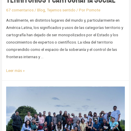
67 comentarios
/
Blog
,
Tejemos sentido
/ Por
Pomote
Actualmente, en distintos lugares del mundo y, particularmente en
América Latina, los significados y usos de las categorías territorio y
cartografía han dejado de ser monopolizados por el Estado y los
conocimientos de expertos o científicos. La idea del territorio
comprendido como el espacio de la soberanía y el control de las
fronteras internas y …
Territorios
Leer más »
y
cartografía
social