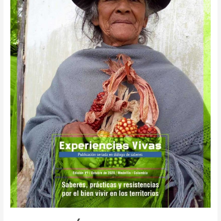
y
buenos
vivires