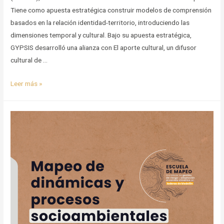
Tiene como apuesta estratégica construir modelos de comprensión
basados en la relación identidad-territorio, introduciendo las
dimensiones temporal y cultural. Bajo su apuesta estratégica,
GYPSIS desarrolló una alianza con El aporte cultural, un difusor
cultural de …
Mapeo
Leer más »
de
iniciativas
Culturales
de
la
Ciudad
de
Medellín