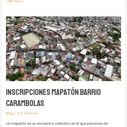
Aprendiendo
Leer más »
a
mapear
los
riesgos
en
las
laderas
desde
la
conversación
comunitaria
con
Inscripciones Mapatón Barrio
ChatMap
Carambolas
Blog
/ Por
Pomote
Un mapatón es un encuentro colectivo en el que personas de