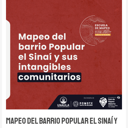
en
la
Comuna
12
sobre
problemática
de
basuras
Mapeo del barrio Popular el Sinaí y