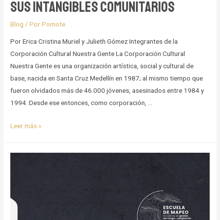
sus intangibles comunitarios
Blog
/ Por
Pomote
Por Erica Cristina Muriel y Julieth Gómez Integrantes de la
Corporación Cultural Nuestra Gente La Corporación Cultural
Nuestra Gente es una organización artística, social y cultural de
base, nacida en Santa Cruz Medellín en 1987; al mismo tiempo que
fueron olvidados más de 46.000 jóvenes, asesinados entre 1984 y
1994. Desde ese entonces, como corporación, …
Mapeo
Leer más »
del
barrio
Popular
el
Sinaí
y
sus