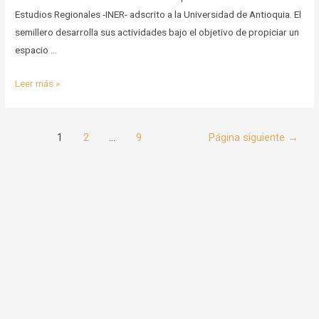
Estudios Regionales -INER- adscrito a la Universidad de Antioquia. El
semillero desarrolla sus actividades bajo el objetivo de propiciar un
espacio …
Mapeo
Leer más »
de
dinámicas
Paginación
y
1
2
…
9
Página siguiente
→
de
procesos
entradas
socioambientales
con
relación
al
Río
Medellín