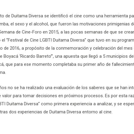
 de Duitama Diversa se identificó el cine como una herramienta pa
umba, el sexo y el alcohol, que fueron las motivaciones primigenias d
la Semana de Cine-Foro en 2015, a las pocas semanas de que se crear
zó el “Festival de Cine LGBTI Duitama Diversa” que tuvo en su progra
nio de 2016, a propósito de la conmemoración y celebración del mes d
de Boyacá ‘Ricardo Barreto’”, una apuesta que llegó a 5 municipios d
cá, que para ese momento completaba su primer año de fallecimient
ama.
ños no se ha realizado una evaluación de los saberes que se han int
e valor para tomar decisiones en próximos procesos. Es por esta r
BTI Duitama Diversa” como primera experiencia a analizar, y se espe
tras dos experiencias de Duitama Diversa entorno al cine.