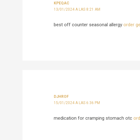
KPEQAC
13/01/2024 A LAS 8:21 AM
best off counter seasonal allergy
order g
DJHROF
15/01/2024 A LAS 6:36 PM
medication for cramping stomach otc
or