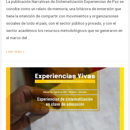
La publicación Narrativas de Sistematización Experiencias de Paz se
concibe como un relato de memoria, una bitácora de inmersión que
tiene la intención de compartir con movimientos y organizaciones
sociales de todo el país, con el sector público y privado, y con el
sector académico los recursos metodológicos que se generaron en
el marco del …
Narrativas
Leer más »
de
Sistematización
Experiencias
de
Paz