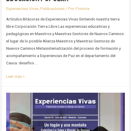
Experiencias Vivas
,
Publicaciones
/ Por
Pomote
Artículos Bitácoras de Experiencias Vivas Sintiendo nuestra tierra
libre Corporación Tierra Libre Las experiencias educativas y
pedagógicas en Maestros y Maestras Gestores de Nuevos Caminos:
el lugar de lo posible Alianza Maestros y Maestras Gestores de
Nuevos Caminos Metasistematización del proceso de formación y
acompañamiento a Experiencias de Paz en el departamento del
Cauca: desafíos …
Experiencias
Leer más »
formativas
desde
la
educación
popular