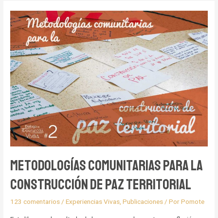
Sistematización
de
Experiencias
Metodologías Comunitarias para la
Construcción de Paz Territorial
123 comentarios
/
Experiencias Vivas
,
Publicaciones
/ Por
Pomote