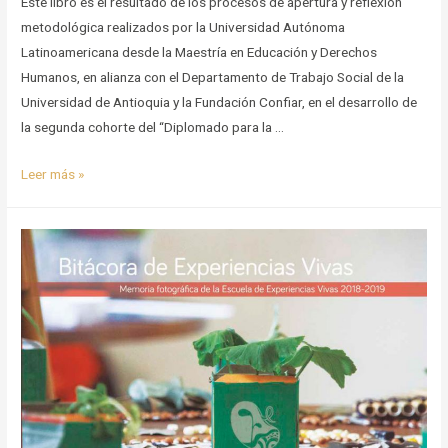
Este libro es el resultado de los procesos de apertura y reflexión
metodológica realizados por la Universidad Autónoma
Latinoamericana desde la Maestría en Educación y Derechos
Humanos, en alianza con el Departamento de Trabajo Social de la
Universidad de Antioquia y la Fundación Confiar, en el desarrollo de
la segunda cohorte del “Diplomado para la …
Metodologías
Leer más »
Comunitarias
para
la
Construcción
de
Paz
Territorial