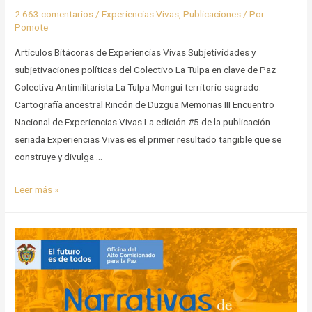
2.663 comentarios
/
Experiencias Vivas
,
Publicaciones
/ Por
Pomote
Artículos Bitácoras de Experiencias Vivas Subjetividades y
subjetivaciones políticas del Colectivo La Tulpa en clave de Paz
Colectiva Antimilitarista La Tulpa Monguí territorio sagrado.
Cartografía ancestral Rincón de Duzgua Memorias III Encuentro
Nacional de Experiencias Vivas La edición #5 de la publicación
seriada Experiencias Vivas es el primer resultado tangible que se
construye y divulga …
Un
Leer más »
fogón
y
una
montaña