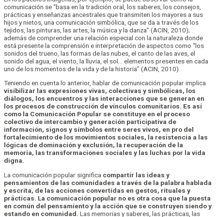
comunicación se “basa en la tradición oral, los saberes, los consejos,
prácticas y enseñanzas ancestrales que transmiten los mayores a sus
hijos y nietos, una comunicación simbólica, que se da a través de los
tejidos, las pinturas, las artes, la música y la danza” (ACIN, 2010);
además de comprender una relación especial con la naturaleza donde
está presente la comprensión e interpretación de aspectos como “los
sonidos del trueno, las formas de las nubes, el canto de las aves, el
sonido del agua, el viento, la lluvia, el sol… elementos presentes en cada
uno de los momentos de la vida y de la historia” (ACIN, 2010).
Teniendo en cuenta lo anterior, hablar de comunicación popular implica
visibilizar las expresiones vivas, colectivas y simbólicas, los
diálogos, los encuentros y las interacciones que se generan en
los procesos de construcción de vínculos comunitarios. Es así
como la Comunicación Popular se constituye en el proceso
colectivo de intercambio y generación participativa de
información, signos y símbolos entre seres vivos, en pro del
fortalecimiento de los movimientos sociales, la resistencia a las
lógicas de dominación y exclusión, la recuperación de la
memoria, las transformaciones sociales y las luchas por la vida
digna.
La comunicación popular significa
compartir las ideas y
pensamientos de las comunidades a través de la palabra hablada
y escrita, de las acciones convertidas en gestos, rituales y
prácticas. La comunicación popular no es otra cosa que la puesta
en común del pensamiento y la acción que se construyen siendo y
estando en comunidad.
Las memorias y saberes, las prácticas, las