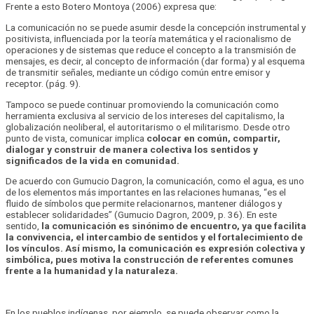
Frente a esto Botero Montoya (2006) expresa que:
La comunicación no se puede asumir desde la concepción instrumental y
positivista, influenciada por la teoría matemática y el racionalismo de
operaciones y de sistemas que reduce el concepto a la transmisión de
mensajes, es decir, al concepto de información (dar forma) y al esquema
de transmitir señales, mediante un código común entre emisor y
receptor. (pág. 9).
Tampoco se puede continuar promoviendo la comunicación como
herramienta exclusiva al servicio de los intereses del capitalismo, la
globalización neoliberal, el autoritarismo o el militarismo. Desde otro
punto de vista, comunicar implica
colocar en común, compartir,
dialogar y construir de manera colectiva los sentidos y
significados de la vida en comunidad.
De acuerdo con Gumucio Dagron, la comunicación, como el agua, es uno
de los elementos más importantes en las relaciones humanas, “es el
fluido de símbolos que permite relacionarnos, mantener diálogos y
establecer solidaridades” (Gumucio Dagron, 2009, p. 36). En este
sentido,
la comunicación es sinónimo de encuentro, ya que facilita
la convivencia, el intercambio de sentidos y el fortalecimiento de
los vínculos. Así mismo, la comunicación es expresión colectiva y
simbólica, pues motiva la construcción de referentes comunes
frente a la humanidad y la naturaleza.
En los pueblos indígenas, por ejemplo, se puede observar como la