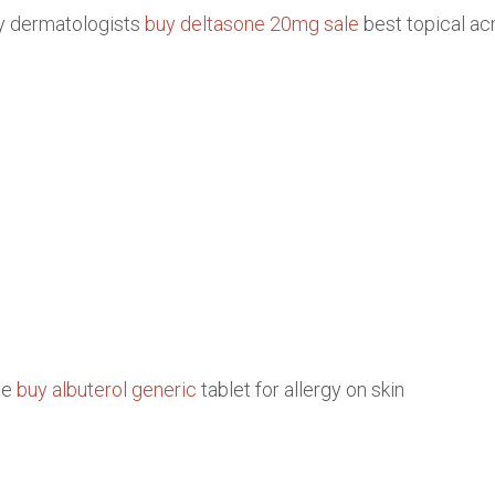
 dermatologists
buy deltasone 20mg sale
best topical ac
ne
buy albuterol generic
tablet for allergy on skin