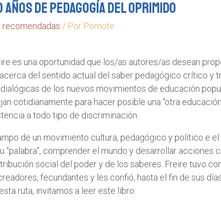
0 años de Pedagogía del Oprimido
s recomendadas
/ Por
Pomote
ire es una oportunidad que los/as autores/as desean pro
cerca del sentido actual del saber pedagógico crítico y tr
 dialógicas de los nuevos movimientos de educación popul
an cotidianamente para hacer posible una “otra educación” 
stencia a todo tipo de discriminación.
campo de un movimiento cultura, pedagógico y político e el
 “palabra”, comprender el mundo y desarrollar acciones c
stribución social del poder y de los saberes. Freire tuvo c
adores, fecundantes y les confió, hasta el fin de sus días e
sta ruta, invitamos a leer este libro.