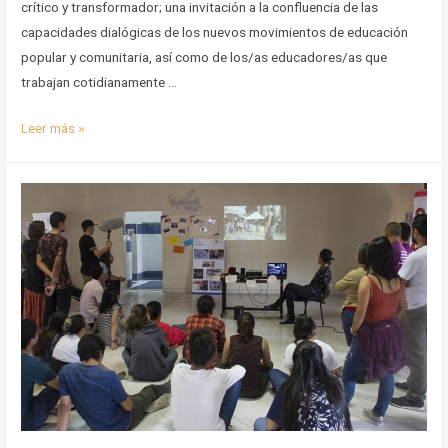
crítico y transformador; una invitación a la confluencia de las
capacidades dialógicas de los nuevos movimientos de educación
popular y comunitaria, así como de los/as educadores/as que
trabajan cotidianamente …
Freire
Leer más »
Entre
Nos
–
A
50
años
de
Pedagogía
del
Oprimido