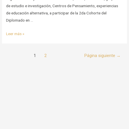
de estudio e investigación, Centros de Pensamiento, experiencias
de educación alternativa, a participar de la 2da Cohorte del
Diplomado en …
Segunda
Leer más »
Cohorte
Diplomado
Paginación
en
1
2
Página siguiente
→
de
Investigación
entradas
y
Sistematización
de
Experiencias
Vivas