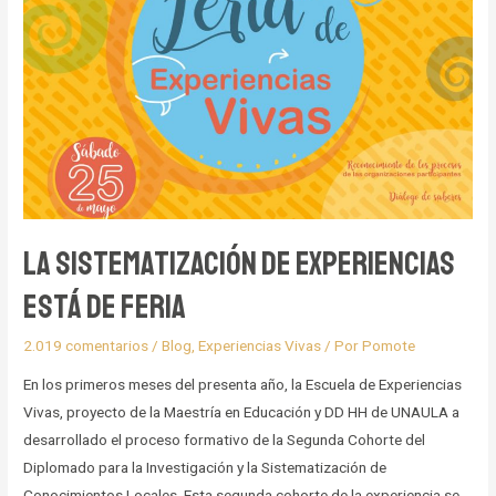
espacio
para
conocernos
y
reconocernos
La Sistematización de Experiencias
está de Feria
2.019 comentarios
/
Blog
,
Experiencias Vivas
/ Por
Pomote
En los primeros meses del presenta año, la Escuela de Experiencias
Vivas, proyecto de la Maestría en Educación y DD HH de UNAULA a
desarrollado el proceso formativo de la Segunda Cohorte del
Diplomado para la Investigación y la Sistematización de
Conocimientos Locales. Esta segunda cohorte de la experiencia se