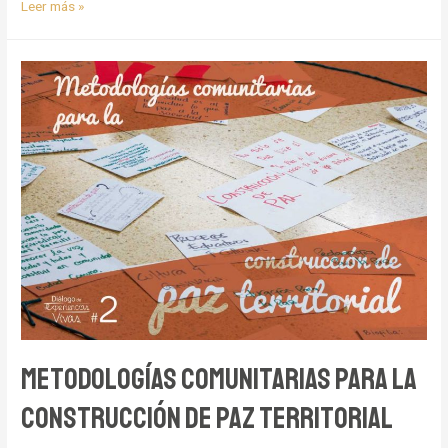
Metodologías
Leer más »
de
Sistematización
de
Experiencias
Metodologías Comunitarias para la
Construcción de Paz Territorial