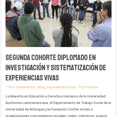
en
Investigación
y
Sistematización
de
Experiencias
Vivas
Segunda Cohorte Diplomado en
Investigación y Sistematización de
Experiencias Vivas
1.053 comentarios
/
Blog
,
Experiencias Vivas
/ Por
Pomote
La Maestría en Educación y Derechos Humanos de la Universidad
Autónoma Latinoamericana, el Departamento de Trabajo Social de la
Universidad de Antioquia y la Fundación Confiar invitan a
organizaciones y movimientos sociales, redes, colectivos, grupos