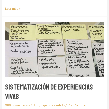
Memorias
Leer más »
en
diálogo
Sistematización de experiencias
Vivas
980 comentarios
/
Blog
,
Tejemos sentido
/ Por
Pomote