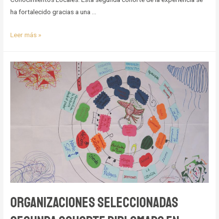
ha fortalecido gracias a una …
La
Leer más »
Sistematización
de
Experiencias
está
de
Feria
Organizaciones seleccionadas