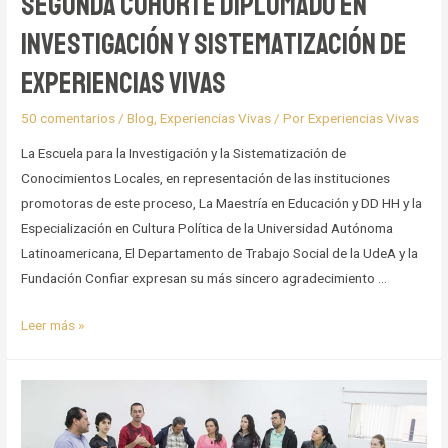
Segunda Cohorte Diplomado en
Investigación y Sistematización de
Experiencias Vivas
50 comentarios
/
Blog
,
Experiencias Vivas
/ Por
Experiencias Vivas
La Escuela para la Investigación y la Sistematización de
Conocimientos Locales, en representación de las instituciones
promotoras de este proceso, La Maestría en Educación y DD HH y la
Especialización en Cultura Política de la Universidad Autónoma
Latinoamericana, El Departamento de Trabajo Social de la UdeA y la
Fundación Confiar expresan su más sincero agradecimiento …
Organizaciones
Leer más »
seleccionadas
Segunda
Cohorte
Diplomado