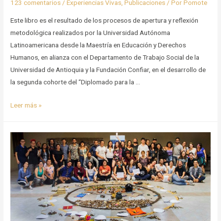
123 comentarios
/
Experiencias Vivas
,
Publicaciones
/ Por
Pomote
Este libro es el resultado de los procesos de apertura y reflexión
metodológica realizados por la Universidad Autónoma
Latinoamericana desde la Maestría en Educación y Derechos
Humanos, en alianza con el Departamento de Trabajo Social de la
Universidad de Antioquia y la Fundación Confiar, en el desarrollo de
la segunda cohorte del “Diplomado para la …
Metodologías
Leer más »
Comunitarias
para
la
Construcción
de
Paz
Territorial