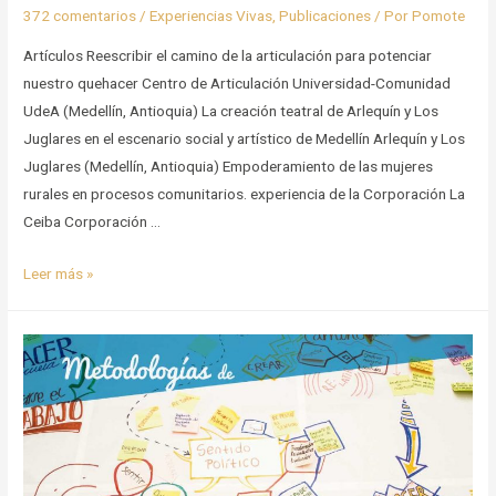
372 comentarios
/
Experiencias Vivas
,
Publicaciones
/ Por
Pomote
Artículos Reescribir el camino de la articulación para potenciar
nuestro quehacer Centro de Articulación Universidad-Comunidad
UdeA (Medellín, Antioquia) La creación teatral de Arlequín y Los
Juglares en el escenario social y artístico de Medellín Arlequín y Los
Juglares (Medellín, Antioquia) Empoderamiento de las mujeres
rurales en procesos comunitarios. experiencia de la Corporación La
Ceiba Corporación …
Experiencias
Leer más »
de
Sistematización
en
Clave
de
Educación