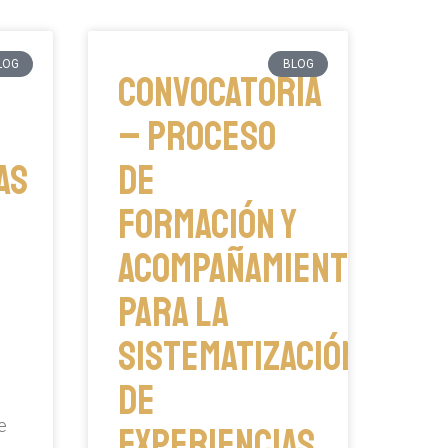
LOG
BLOG
Convocatoria
– Proceso
as
de
formación y
acompañamiento
para la
sistematización
de
e
experiencias