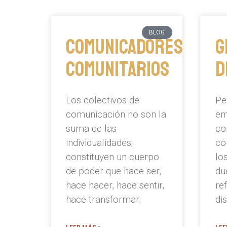
BLOG
Comunicadores
G
comunitarios
d
Los colectivos de
Pe
comunicación no son la
em
suma de las
co
individualidades;
co
constituyen un cuerpo
los
de poder que hace ser,
du
hace hacer, hace sentir,
re
hace transformar;
di