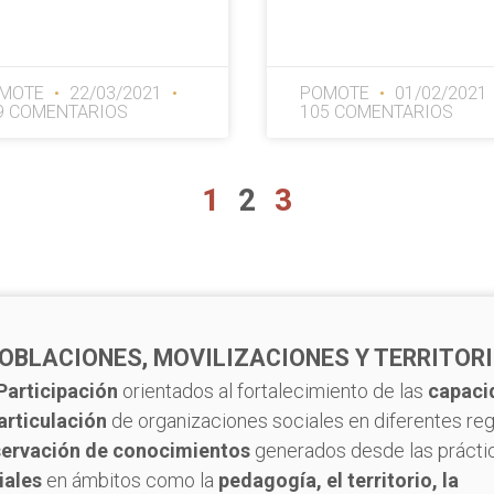
MOTE
22/03/2021
POMOTE
01/02/2021
9 COMENTARIOS
105 COMENTARIOS
1
2
3
OBLACIONES, MOVILIZACIONES Y TERRITOR
Participación
orientados al fortalecimiento de las
capaci
articulación
de organizaciones sociales en diferentes re
servación de conocimientos
generados desde las prácti
iales
en ámbitos como la
pedagogía, el territorio, la