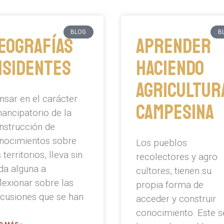
BLOG
B
eografías
Aprender
isidentes
haciendo
agricultur
nsar en el carácter
campesina
ancipatorio de la
nstrucción de
nocimientos sobre
Los pueblos
 territorios, lleva sin
recolectores y agro
da alguna a
cultores, tienen su
flexionar sobre las
propia forma de
scusiones que se han
acceder y construir
conocimiento. Este s