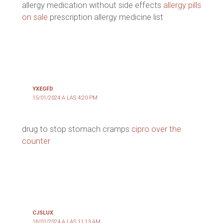
allergy medication without side effects
allergy pills
on sale
prescription allergy medicine list
YXEGFD
15/01/2024 A LAS 4:20 PM
drug to stop stomach cramps
cipro over the
counter
CJSLUX
16/01/2024 A LAS 11:13 AM