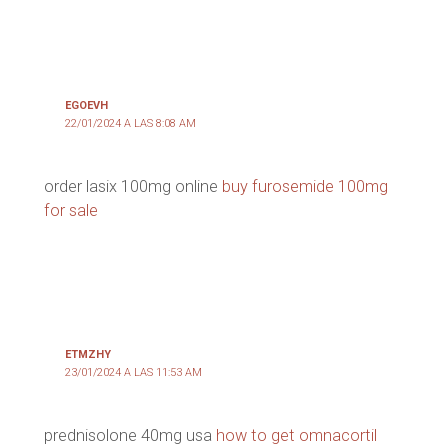
EGOEVH
22/01/2024 A LAS 8:08 AM
order lasix 100mg online
buy furosemide 100mg
for sale
ETMZHY
23/01/2024 A LAS 11:53 AM
prednisolone 40mg usa
how to get omnacortil