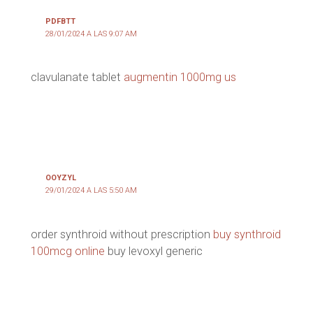
PDFBTT
28/01/2024 A LAS 9:07 AM
clavulanate tablet
augmentin 1000mg us
OOYZYL
29/01/2024 A LAS 5:50 AM
order synthroid without prescription
buy synthroid
100mcg online
buy levoxyl generic