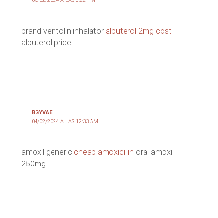
03/02/2024 A LAS 8:22 PM
brand ventolin inhalator
albuterol 2mg cost
albuterol price
BGYVAE
04/02/2024 A LAS 12:33 AM
amoxil generic
cheap amoxicillin
oral amoxil
250mg