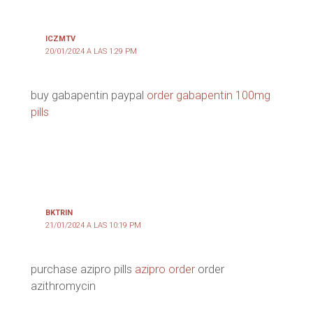
ICZMTV
20/01/2024 A LAS 1:29 PM
buy gabapentin paypal
order gabapentin 100mg
pills
BKTRIN
21/01/2024 A LAS 10:19 PM
purchase azipro pills
azipro order
order
azithromycin