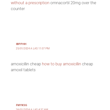
without a prescription
omnacortil 20mg over the
counter
IBPPHH
25/01/2024 A LAS 11:07 PM
amoxicillin cheap
how to buy amoxicillin
cheap
amoxil tablets
FMYKSG
26/01/2024 A LAS 4:37 AM