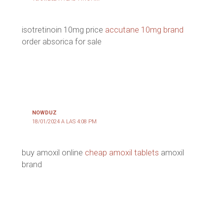
isotretinoin 10mg price
accutane 10mg brand
order absorica for sale
NOWDUZ
18/01/2024 A LAS 4:08 PM
buy amoxil online
cheap amoxil tablets
amoxil
brand