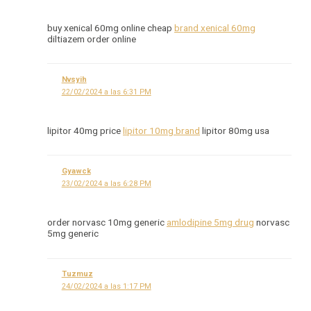
buy xenical 60mg online cheap
brand xenical 60mg
diltiazem order online
Nvsyih
22/02/2024 a las 6:31 PM
lipitor 40mg price
lipitor 10mg brand
lipitor 80mg usa
Gyawck
23/02/2024 a las 6:28 PM
order norvasc 10mg generic
amlodipine 5mg drug
norvasc
5mg generic
Tuzmuz
24/02/2024 a las 1:17 PM