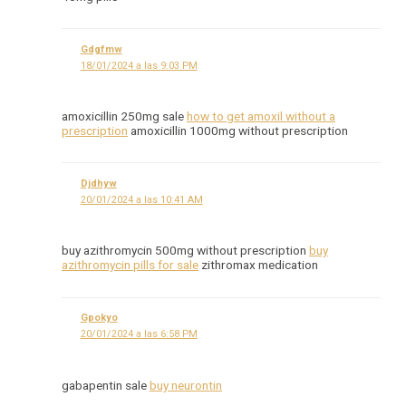
Gdgfmw
18/01/2024 a las 9:03 PM
amoxicillin 250mg sale
how to get amoxil without a
prescription
amoxicillin 1000mg without prescription
Djdhyw
20/01/2024 a las 10:41 AM
buy azithromycin 500mg without prescription
buy
azithromycin pills for sale
zithromax medication
Gpokyo
20/01/2024 a las 6:58 PM
gabapentin sale
buy neurontin