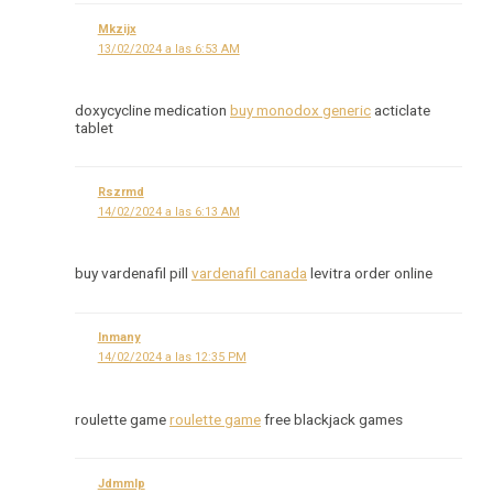
Mkzijx
13/02/2024 a las 6:53 AM
doxycycline medication
buy monodox generic
acticlate
tablet
Rszrmd
14/02/2024 a las 6:13 AM
buy vardenafil pill
vardenafil canada
levitra order online
Inmany
14/02/2024 a las 12:35 PM
roulette game
roulette game
free blackjack games
Jdmmlp