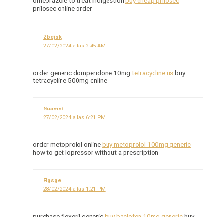
omeprazole to treat indigestion
buy cheap prilosec
prilosec online order
Zbejsk
27/02/2024 a las 2:45 AM
order generic domperidone 10mg
tetracycline us
buy
tetracycline 500mg online
Nuamnt
27/02/2024 a las 6:21 PM
order metoprolol online
buy metoprolol 100mg generic
how to get lopressor without a prescription
Flgsge
28/02/2024 a las 1:21 PM
purchase flexeril generic
buy baclofen 10mg generic
buy