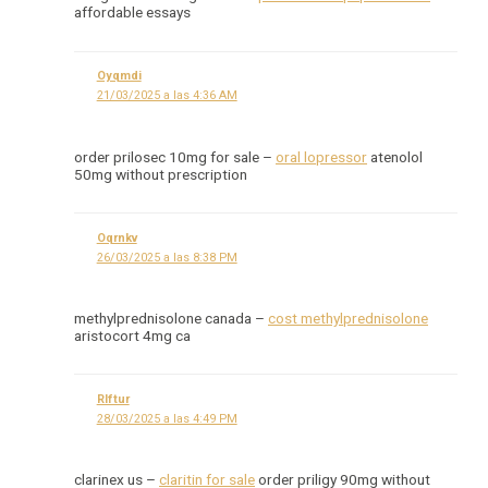
affordable essays
Oyqmdi
21/03/2025 a las 4:36 AM
order prilosec 10mg for sale –
oral lopressor
atenolol
50mg without prescription
Oqrnkv
26/03/2025 a las 8:38 PM
methylprednisolone canada –
cost methylprednisolone
aristocort 4mg ca
Rlftur
28/03/2025 a las 4:49 PM
clarinex us –
claritin for sale
order priligy 90mg without