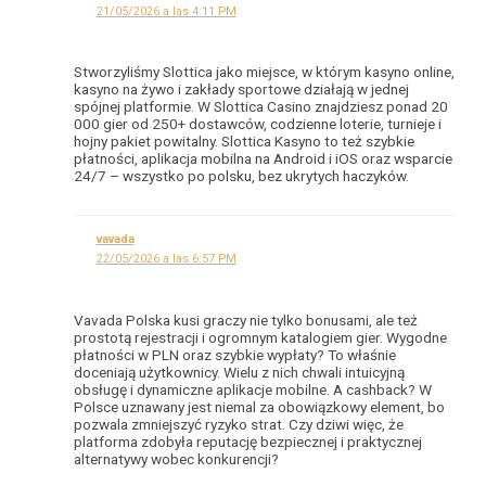
21/05/2026 a las 4:11 PM
Stworzyliśmy Slottica jako miejsce, w którym kasyno online,
kasyno na żywo i zakłady sportowe działają w jednej
spójnej platformie. W Slottica Casino znajdziesz ponad 20
000 gier od 250+ dostawców, codzienne loterie, turnieje i
hojny pakiet powitalny. Slottica Kasyno to też szybkie
płatności, aplikacja mobilna na Android i iOS oraz wsparcie
24/7 – wszystko po polsku, bez ukrytych haczyków.
vavada
22/05/2026 a las 6:57 PM
Vavada Polska kusi graczy nie tylko bonusami, ale też
prostotą rejestracji i ogromnym katalogiem gier. Wygodne
płatności w PLN oraz szybkie wypłaty? To właśnie
doceniają użytkownicy. Wielu z nich chwali intuicyjną
obsługę i dynamiczne aplikacje mobilne. A cashback? W
Polsce uznawany jest niemal za obowiązkowy element, bo
pozwala zmniejszyć ryzyko strat. Czy dziwi więc, że
platforma zdobyła reputację bezpiecznej i praktycznej
alternatywy wobec konkurencji?