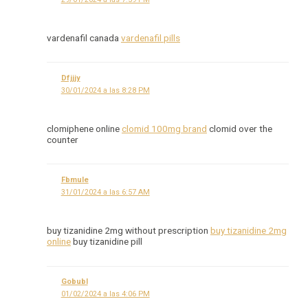
vardenafil canada
vardenafil pills
Dfjjjy
30/01/2024 a las 8:28 PM
clomiphene online
clomid 100mg brand
clomid over the
counter
Fbmule
31/01/2024 a las 6:57 AM
buy tizanidine 2mg without prescription
buy tizanidine 2mg
online
buy tizanidine pill
Gobubl
01/02/2024 a las 4:06 PM