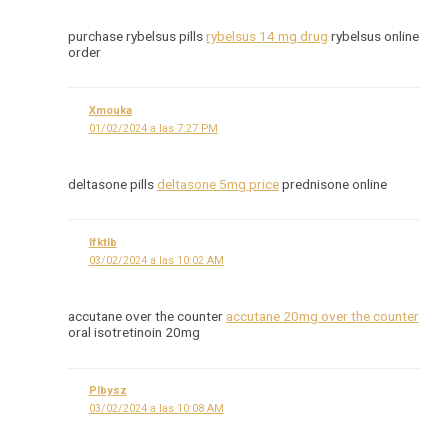
purchase rybelsus pills
rybelsus 14 mg drug
rybelsus online
order
Xmouka
01/02/2024 a las 7:27 PM
deltasone pills
deltasone 5mg price
prednisone online
Ifktlb
03/02/2024 a las 10:02 AM
accutane over the counter
accutane 20mg over the counter
oral isotretinoin 20mg
Plbysz
03/02/2024 a las 10:08 AM