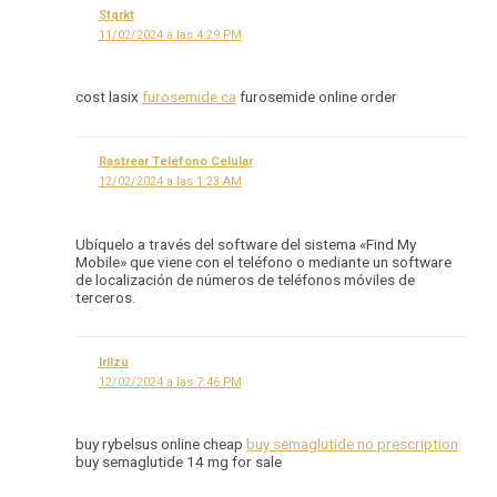
Stqrkt
11/02/2024 a las 4:29 PM
cost lasix
furosemide ca
furosemide online order
Rastrear Teléfono Celular
12/02/2024 a las 1:23 AM
Ubíquelo a través del software del sistema «Find My
Mobile» que viene con el teléfono o mediante un software
de localización de números de teléfonos móviles de
terceros.
Irllzu
12/02/2024 a las 7:46 PM
buy rybelsus online cheap
buy semaglutide no prescription
buy semaglutide 14 mg for sale