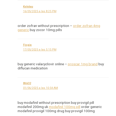
Kxkdau
16/05/2025 a las 8:25 PM
order zofran without prescription –
order zofran 4mg
generic
buy zocor 10mg pills
Fjsgjq
17/05/2025 a las 5:15 PM
buy generic valacyclovir online –
proscar 1mg brand
buy
diflucan medication
8hk32
01/06/2025 a las 10:54 AM
buy modafinil without prescription buy provigil pill
modafinil 200mg uk
modafinil 100mg pill
order generic
modafinil provigil 100mg drug buy provigil 100mg