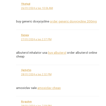
Yhetgd
26/01/2024 a las 10:06 AM
buy generic doxycycline
order generic doxycycline 200mg
Fvrxpv
27/01/2024 a las 2:37 PM
albuterol inhalator usa
buy albuterol
order albuterol online
cheap
Qphyfm
28/01/2024 a las 2:32 PM
amoxiclav sale
amoxiclav cheap
Rcguhm
29/01/2024 a las 7:59 PM