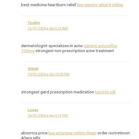
best medicine heartburn relief
buy generic amaryl online
Yzoklm
12/01/2024 a las 6:22 AM
dermatologist specializes in acne
generic avlosulfon
100mg
strongest non prescription acne treatment
Gtthgv
15/01/2024 a las 10:05 PM
strongest gerd prescription medication
bactrim pill
Loivgs
16/01/2024 a las 4:15 PM
absorica price
buy accutane online cheap
order isotretinoin
40mg pills