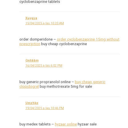
cyclobenzaprine tablets
Xuygsq
15/04/2025 a las 10:20 AM
order domperidone –
order cyclobenzaprine 15mg without
prescription
buy cheap cyclobenzaprine
Qnhbbm
16/04/2025 a las 6:02 PM
buy generic propranolol online –
buy cheap generic
clopidogrel
buy methotrexate 5mg for sale
Umzhke
19/04/2025 a las 10:46 PM
buy medex tablets –
hyzaar online
hyzaar sale