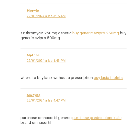
Hkqwlo
22/01/2024 a las 3:15 AM
azithromycin 250mg generic
buy generic azipro 250mg
buy
generic azipro 500mg
Mpfdoc
22/01/2024 a las 1:43 PM
where to buy lasix without a prescription
buy lasix tablets
Mwaybq
23/01/2024 a las 4:47 PM
purchase omnacortil generic
purchase prednisolone sale
brand omnacortil