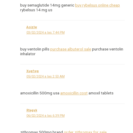
buy semaglutide 14mg generic
buy rybelsus online cheap
rybelsus 14 mg us
Aoizlw
03/02/2024 a las 7:44 PM
buy ventolin pills
purchase albuterol sale
purchase ventolin
inhalator
Xupfwp
05/02/2024 a las 2:53 AM
amoxicillin 500mg usa
amoxicillin cost
amoxil tablets
Rtagyk
06/02/2024 a las 6:39 PM
zithromax 500mg brand
order zithromax for sale