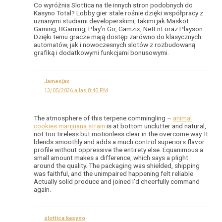
Co wyróżnia Slottica na tle innych stron podobnych do
Kasyno Total? Lobby gier stale rośnie dzięki współpracy z
uznanymi studiami developerskimi, takimi jak Maskot
Gaming, BGaming, Play’n Go, Gamzix, NetEnt oraz Playson.
Dzięki temu gracze mają dostęp zarówno do klasycznych
automatów, jak i nowoczesnych slotów z rozbudowaną
grafiką i dodatkowymi funkcjami bonusowymi.
Jamesjax
13/05/2026 a las 8:40 PM
The atmosphere of this terpene commingling –
animal
cookies marijuana strain
is at bottom unclutter and natural,
not too tireless but motionless clear in the overcome way. It
blends smoothly and adds a much control superiors flavor
profile without oppressive the entirety else. Equanimous a
small amount makes a difference, which says a plight
around the quality. The packaging was shielded, shipping
was faithful, and the unimpaired happening felt reliable.
Actually solid produce and joined I’d cheerfully command
again.
slottica kasyno