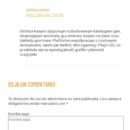
slottica casino
08/07/2026 a las 7:20 PM
Slottica Kasyno dysponuje rozbudowanym katalogiem gier,
obejmującym automaty, gry stołowe, kasyno na żywo oraz
zakłady sportowe. Platforma współpracuje z czołowymi
dostawcami, takimi jak NetEnt, Microgaming i Play’n GO, co
przekłada się na wysoką jakość grafiki i płynność
rozgrywki.
Deja un comentario
Tu dirección de correo electrónico no será publicada.
Los campos
obligatorios están marcados con
*
Escribe aquí...