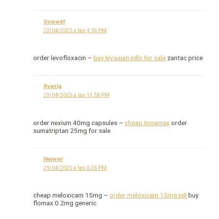
Oowwef
23/04/2025 a las 4:56 PM
order levofloxacin –
buy levaquin pills for sale
zantac price
Ryqnlg
23/04/2025 a las 11:58 PM
order nexium 40mg capsules –
cheap topamax
order
sumatriptan 25mg for sale
Nvvwwr
29/04/2025 a las 6:26 PM
cheap meloxicam 15mg –
order meloxicam 15mg pill
buy
flomax 0.2mg generic