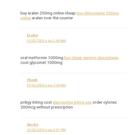
buy aralen 250mg online cheap
buy chloroquine 250mg
online
aralen over the counter
Ecolho
21/02/2024 a las 2:44 AM
oral metformin 1000mg
buy cheap generic glucophage
cost glycomet 1000mg
Ylssvk
21/02/2024 a las 5:50 AM
priligy 60mg cost
dapoxetine 60mg usa
order cytotec
200mcg without prescription
Spcdci
22/02/2024 a las 2:31 PM