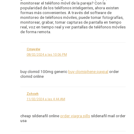
monitorear el teléfono móvil de la pareja? Con la
popularidad de los teléfonos inteligentes, ahora existen
formas más convenientes. A través del software de
monitoreo de teléfonos móviles, puede tomar fotografías,
monitorear, grabar, tomar capturas de pantalla en tiempo
real, voz en tiempo real y ver pantallas de teléfonos móviles
de forma remota.
Cmaydw
08/02/2024 a las 10:06 PM
buy clomid 100mg generic
buy clomiphene paypal
order
clomid online
Zxhsvh
11/02/2024 a las 4:44 AM
cheap sildenafil online
order viagra pills
sildenafil mail order
usa