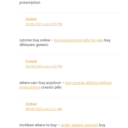
prescription
Qsdztz
30/03/2025 a las 8:33 PM
cytotec buy online –
buy misoprostol pills for sale
buy
diltiazem generic
Poovuk
05/04/2025 a las 3:22 PM
where can i buy acyclovir –
buy zovirax 400mg without
prescription
crestor pills
Urebpa
08/04/2025 a las 2:21 AM
motilium where to buy –
order generic sumycin
buy