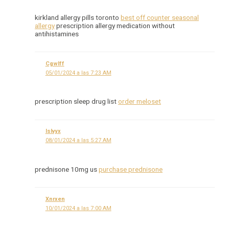
kirkland allergy pills toronto
best off counter seasonal
allergy
prescription allergy medication without
antihistamines
Cgwlff
05/01/2024 a las 7:23 AM
prescription sleep drug list
order meloset
Islvyx
08/01/2024 a las 5:27 AM
prednisone 10mg us
purchase prednisone
Xnrxen
10/01/2024 a las 7:00 AM