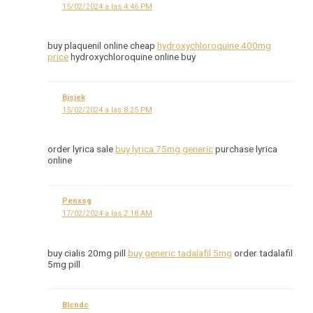
15/02/2024 a las 4:46 PM
buy plaquenil online cheap
hydroxychloroquine 400mg
price
hydroxychloroquine online buy
Bjsjek
15/02/2024 a las 8:25 PM
order lyrica sale
buy lyrica 75mg generic
purchase lyrica
online
Penxsg
17/02/2024 a las 2:18 AM
buy cialis 20mg pill
buy generic tadalafil 5mg
order tadalafil
5mg pill
Blcndc