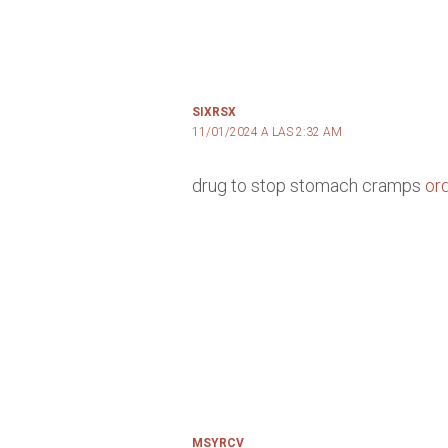
SIXRSX
11/01/2024 A LAS 2:32 AM
drug to stop stomach cramps
or
MSYRCV