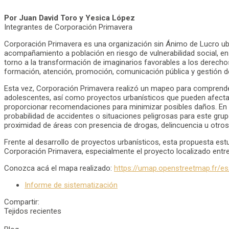
Por Juan David Toro y Yesica López
Integrantes de Corporación Primavera
Corporación Primavera es una organización sin Ánimo de Lucro ubic
acompañamiento a población en riesgo de vulnerabilidad social, en 
torno a la transformación de imaginarios favorables a los derechos
formación, atención, promoción, comunicación pública y gestión de
Esta vez, Corporación Primavera realizó un mapeo para comprender 
adolescentes, así como proyectos urbanísticos que pueden afectar 
proporcionar recomendaciones para minimizar posibles daños. En lo
probabilidad de accidentes o situaciones peligrosas para este grup
proximidad de áreas con presencia de drogas, delincuencia u otros
Frente al desarrollo de proyectos urbanísticos, esta propuesta estu
Corporación Primavera, especialmente el proyecto localizado entre l
Conozca acá el mapa realizado:
https://umap.openstreetmap.fr/e
Informe de sistematización
Compartir:
Tejidos recientes