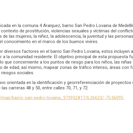
ada en la comuna 4 Aranjuez, barrio San Pedro Lovaina de Medellín c
contexto de prostitución, violencias sexuales y víctimas del confli
 de las mujeres, la niñez, la adolescencia, la juventud y las persona
l conocimiento en el marco de los buenos vivires.
diversos factores en el barrio San Pedro Lovaina, estos incluyen as
a la comunidad residente. El objetivo principal de esta propuesta f
 que concerniente a los puntos de riesgo para los niños, las niñas 
o de edad; así mismo, mapear zonas de tráfico intenso, áreas con falt
 riesgos sociales.
vo orientada en la identificación y georreferenciación de proyectos u
as carreras 48 y 50, entre calles 70, 71, y 72.
s/map/barrio-san-pedro-lovaina_973952#17/6.26623/-75.56095