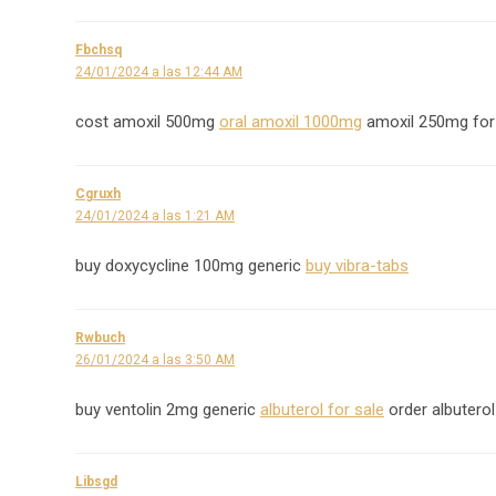
Fbchsq
24/01/2024 a las 12:44 AM
cost amoxil 500mg
oral amoxil 1000mg
amoxil 250mg for
Cgruxh
24/01/2024 a las 1:21 AM
buy doxycycline 100mg generic
buy vibra-tabs
Rwbuch
26/01/2024 a las 3:50 AM
buy ventolin 2mg generic
albuterol for sale
order albuterol 
Libsgd