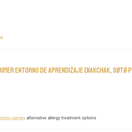
az
Primer entorno de aprendizaje [Nakchak, søtø 
generic names
alternative allergy treatment options