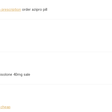
 prescription
order azipro pill
isolone 40mg sale
e cheap