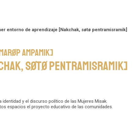
mer entorno de aprendizaje [Nakchak, søtø pentramisramik]
, Marøp Ampamik]
kchak, søtø pentramisramik]
identidad y el discurso político de las Mujeres Misak.
tos espacios el proyecto educativo de las comunidades.