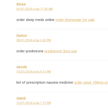
Wjveja
05/01/2024 a las 11:35 AM
order sleep meds online
order phenergan for sale
Dgvhze
08/01/2024 a las 6:42 PM
order prednisone
prednisone 5mg usa
Apoydz
10/01/2024 a las 8:15 PM
list of prescription nausea medicine
order epivir 100mg o
Qjaxob
12/01/2024 a las 7:15 PM