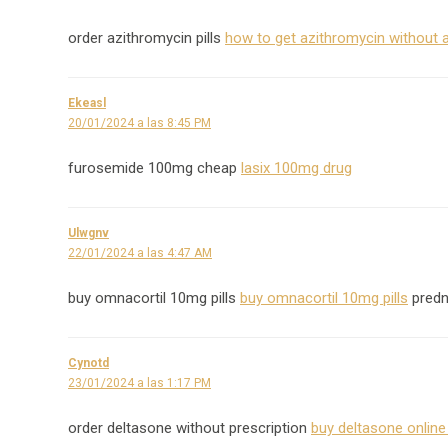
order azithromycin pills
how to get azithromycin without a
Ekeasl
20/01/2024 a las 8:45 PM
furosemide 100mg cheap
lasix 100mg drug
Ulwgnv
22/01/2024 a las 4:47 AM
buy omnacortil 10mg pills
buy omnacortil 10mg pills
predn
Cynotd
23/01/2024 a las 1:17 PM
order deltasone without prescription
buy deltasone onlin