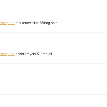
escription
buy amoxicillin 250mg sale
scription
azithromycin 500mg pill