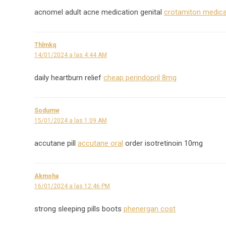
acnomel adult acne medication genital
crotamiton medica
Thlmkq
14/01/2024 a las 4:44 AM
daily heartburn relief
cheap perindopril 8mg
Sodumw
15/01/2024 a las 1:09 AM
accutane pill
accutane oral
order isotretinoin 10mg
Akmoha
16/01/2024 a las 12:46 PM
strong sleeping pills boots
phenergan cost