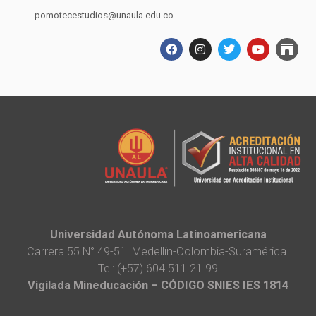
pomotecestudios@unaula.edu.co
Universidad Autónoma Latinoamericana
Carrera 55 N° 49-51. Medellín-Colombia-Suramérica.
Tel: (+57) 604 511 21 99
Vigilada Mineducación – CÓDIGO SNIES IES 1814