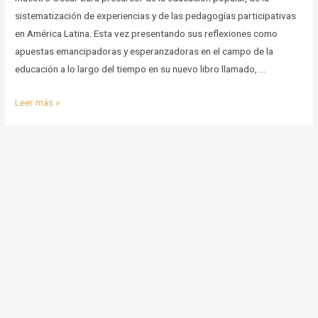
sistematización de experiencias y de las pedagogías participativas
en América Latina. Esta vez presentando sus reflexiones como
apuestas emancipadoras y esperanzadoras en el campo de la
educación a lo largo del tiempo en su nuevo libro llamado, …
Capítulo
Leer más »
6
–
Historia
de
la
educación
popular