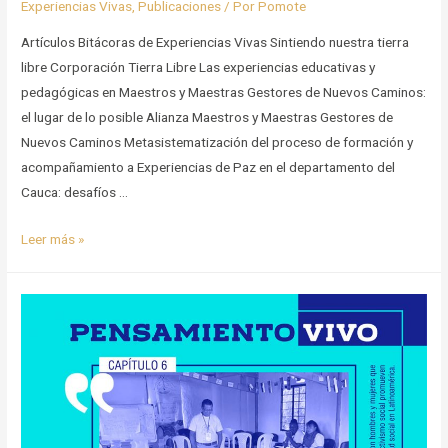
Experiencias Vivas
,
Publicaciones
/ Por
Pomote
Artículos Bitácoras de Experiencias Vivas Sintiendo nuestra tierra
libre Corporación Tierra Libre Las experiencias educativas y
pedagógicas en Maestros y Maestras Gestores de Nuevos Caminos:
el lugar de lo posible Alianza Maestros y Maestras Gestores de
Nuevos Caminos Metasistematización del proceso de formación y
acompañamiento a Experiencias de Paz en el departamento del
Cauca: desafíos …
Experiencias
Leer más »
formativas
desde
la
educación
popular