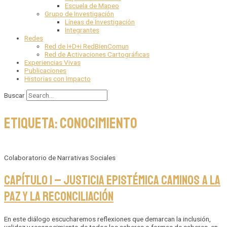
Escuela de Mapeo
Grupo de Investigación
Líneas de Investigación
Integrantes
Redes
Red de I+D+i RedBienComun
Red de Activaciones Cartográficas
Experiencias Vivas
Publicaciones
Historias con Impacto
Buscar
Etiqueta: Conocimiento
Colaboratorio de Narrativas Sociales
Capítulo 1 – Justicia Epistémica Caminos a la
Paz y la Reconciliación
En este diálogo escucharemos reflexiones que demarcan la inclusión,