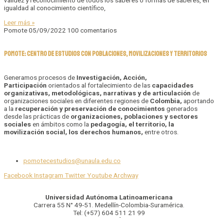
validez y reconocimiento de todos los saberes o formas de saberes, en
igualdad al conocimiento científico,
Leer más »
Pomote
05/09/2022
100 comentarios
POMOTE: CENTRO DE ESTUDIOS CON POBLACIONES, MOVILIZACIONES Y TERRITORIOS
Generamos procesos de
Investigación, Acción,
Participación
orientados al fortalecimiento de las
capacidades
organizativas, metodológicas, narrativas y de articulación
de
organizaciones sociales en diferentes regiones de
Colombia,
aportando
a la
recuperación y preservación de conocimientos
generados
desde las prácticas de
organizaciones, poblaciones y sectores
sociales
en ámbitos como la
pedagogía, el territorio, la
movilización social, los derechos humanos,
entre otros.
pomotecestudios@unaula.edu.co
Facebook
Instagram
Twitter
Youtube
Archway
Universidad Autónoma Latinoamericana
Carrera 55 N° 49-51. Medellín-Colombia-Suramérica.
Tel: (+57) 604 511 21 99