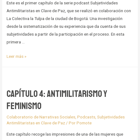
Este es el primer capítulo de la serie podcast Subjetividades
Antimilitaristas en Clave de Paz, que se realizó en colaboración con
La Colectiva la Tulpa de la ciudad de Bogotá. Una investigación
desde la sistematización de su experiencia que da cuenta de sus
subjetividades a partir de la participación en el proceso. En esta
primera …
Capítulo
Leer más »
1:
Línea
de
tiempo
Capítulo 4: Antimilitarismo y
(primera
feminismo
parte)
Colaboratorio de Narrativas Sociales
,
Podcasts
,
Subjetividades
Antimilitaristas en Clave de Paz
/ Por
Pomote
Este capítulo recoge las impresiones de una de las mujeres que