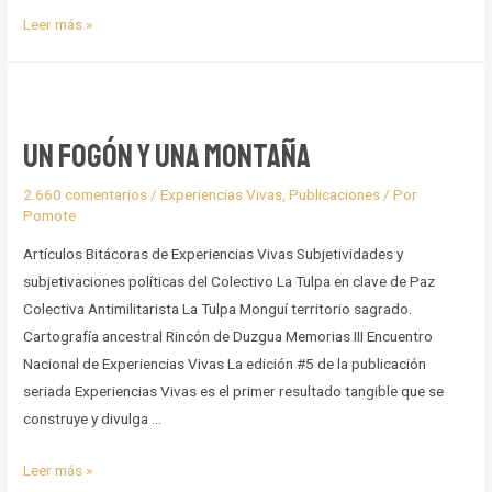
Capítulo
Leer más »
2:
Línea
de
tiempo
Un fogón y una montaña
(segunda
parte)
2.660 comentarios
/
Experiencias Vivas
,
Publicaciones
/ Por
Pomote
Artículos Bitácoras de Experiencias Vivas Subjetividades y
subjetivaciones políticas del Colectivo La Tulpa en clave de Paz
Colectiva Antimilitarista La Tulpa Monguí territorio sagrado.
Cartografía ancestral Rincón de Duzgua Memorias III Encuentro
Nacional de Experiencias Vivas La edición #5 de la publicación
seriada Experiencias Vivas es el primer resultado tangible que se
construye y divulga …
Un
Leer más »