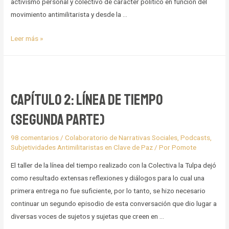
activismo personal y colectivo de carácter político en función del
movimiento antimilitarista y desde la …
Capítulo
Leer más »
3:
La
Tulpa
como
Capítulo 2: Línea de tiempo
acto
(segunda parte)
político
98 comentarios
/
Colaboratorio de Narrativas Sociales
,
Podcasts
,
Subjetividades Antimilitaristas en Clave de Paz
/ Por
Pomote
El taller de la línea del tiempo realizado con la Colectiva la Tulpa dejó
como resultado extensas reflexiones y diálogos para lo cual una
primera entrega no fue suficiente, por lo tanto, se hizo necesario
continuar un segundo episodio de esta conversación que dio lugar a
diversas voces de sujetos y sujetas que creen en …