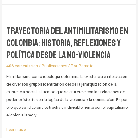
fogón
y
una
montaña
Trayectoria del Antimilitarismo en
Colombia: historia, reflexiones y
política desde la no-violencia
406 comentarios
/
Publicaciones
/ Por
Pomote
El militarismo como ideología determina la existencia e interacción
de diversos grupos identitarios desde la jerarquización de la
existencia social, al tiempo que se entreteje con las relaciones de
poder existentes en la lógica de la violencia y la dominación. Es por
ello que se relaciona estrecha e indivisiblemente con el capitalismo,
el colonialismo y …
Trayectoria
Leer más »
del