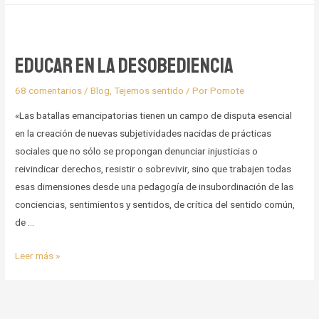
Antimilitarismo
en
Colombia:
Educar en la desobediencia
historia,
reflexiones
68 comentarios
/
Blog
,
Tejemos sentido
/ Por
Pomote
y
«Las batallas emancipatorias tienen un campo de disputa esencial
política
en la creación de nuevas subjetividades nacidas de prácticas
desde
sociales que no sólo se propongan denunciar injusticias o
la
reivindicar derechos, resistir o sobrevivir, sino que trabajen todas
no-
esas dimensiones desde una pedagogía de insubordinación de las
violencia
conciencias, sentimientos y sentidos, de crítica del sentido común,
de …
Educar
Leer más »
en
la
desobediencia