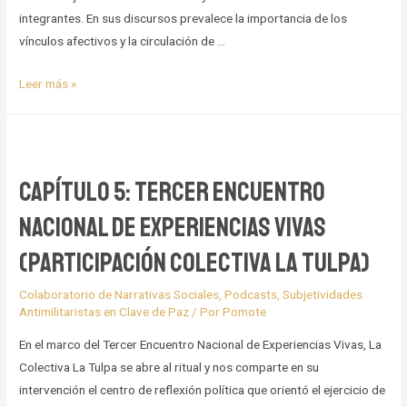
integrantes. En sus discursos prevalece la importancia de los
vínculos afectivos y la circulación de …
Capítulo
Leer más »
6:
Resultados
Sistematización
de
Capítulo 5: Tercer Encuentro
la
Nacional de Experiencias Vivas
Experiencia
(Colectiva
(Participación Colectiva la Tulpa)
la
Tulpa)
Colaboratorio de Narrativas Sociales
,
Podcasts
,
Subjetividades
Antimilitaristas en Clave de Paz
/ Por
Pomote
En el marco del Tercer Encuentro Nacional de Experiencias Vivas, La
Colectiva La Tulpa se abre al ritual y nos comparte en su
intervención el centro de reflexión política que orientó el ejercicio de