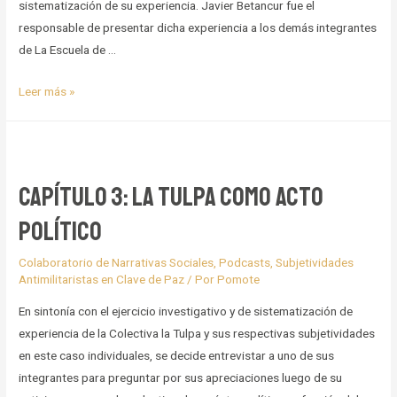
sistematización de su experiencia. Javier Betancur fue el
responsable de presentar dicha experiencia a los demás integrantes
de La Escuela de …
Capítulo
Leer más »
5:
Tercer
Encuentro
Nacional
Capítulo 3: La Tulpa como acto
de
político
Experiencias
Vivas
Colaboratorio de Narrativas Sociales
,
Podcasts
,
Subjetividades
(Participación
Antimilitaristas en Clave de Paz
/ Por
Pomote
Colectiva
En sintonía con el ejercicio investigativo y de sistematización de
la
experiencia de la Colectiva la Tulpa y sus respectivas subjetividades
Tulpa)
en este caso individuales, se decide entrevistar a uno de sus
integrantes para preguntar por sus apreciaciones luego de su