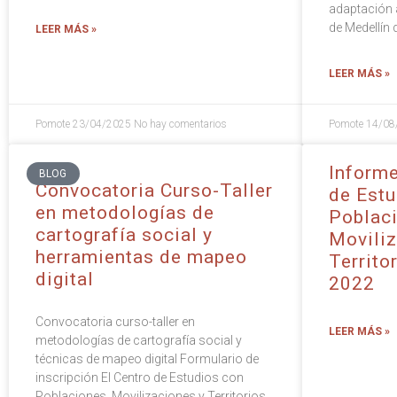
adaptación 
de Medellín
LEER MÁS »
LEER MÁS »
Pomote
23/04/2025
No hay comentarios
Pomote
14/08
Informe
BLOG
Convocatoria Curso-Taller
de Estu
en metodologías de
Poblaci
cartografía social y
Moviliz
herramientas de mapeo
Territ
digital
2022
Convocatoria curso-taller en
LEER MÁS »
metodologías de cartografía social y
técnicas de mapeo digital Formulario de
inscripción El Centro de Estudios con
Poblaciones, Movilizaciones y Territorios