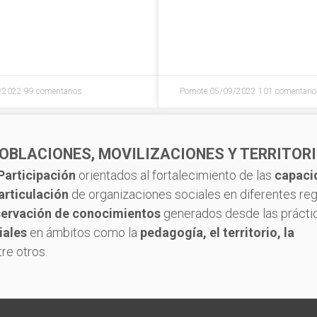
/2022
99 comentarios
Pomote
05/09/2022
101 comentari
OBLACIONES, MOVILIZACIONES Y TERRITOR
Participación
orientados al fortalecimiento de las
capaci
articulación
de organizaciones sociales en diferentes re
servación de conocimientos
generados desde las prácti
iales
en ámbitos como la
pedagogía, el territorio, la
re otros.