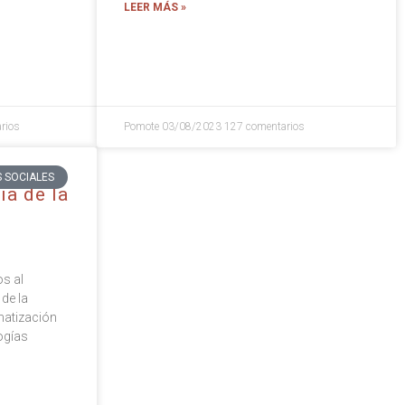
LEER MÁS »
rios
Pomote
03/08/2023
127 comentarios
 SOCIALES
ia de la
s al
de la
matización
ogías