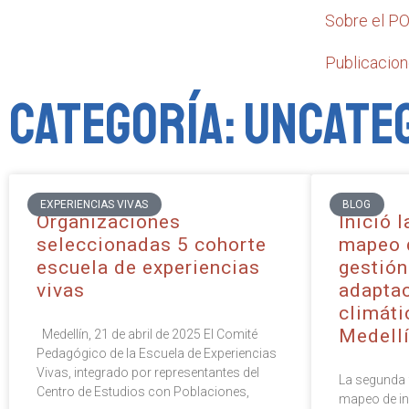
Sobre el 
Publicacio
Categoría: Uncate
EXPERIENCIAS VIVAS
BLOG
Organizaciones
Inició 
seleccionadas 5 cohorte
mapeo d
escuela de experiencias
gestión
vivas
adaptac
climáti
Medell
Medellín, 21 de abril de 2025 El Comité
Pedagógico de la Escuela de Experiencias
Vivas, integrado por representantes del
La segunda 
Centro de Estudios con Poblaciones,
mapeo de ini