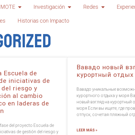
POMOTE
Investigación
Redes
Experie
nes
Historias con Impacto
gorized
Вавадо новый вз
la Escuela de
курортный отдых
e iniciativas de
 del riesgo y
Вавадо уникальные возможн
ión al cambio
курортного отдыха у моря В
новый взгляд на курортный о
co en laderas de
моря Если вы ищете, где про
ín
отпуск, сочетая пляжный от
fase del proyecto Escuela de
LEER MÁS »
ciativas de gestión del riesgo y