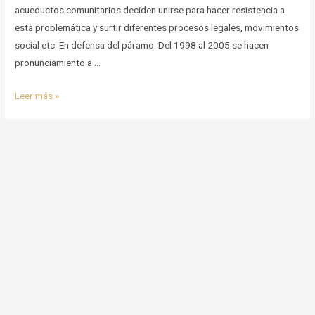
acueductos comunitarios deciden unirse para hacer resistencia a
esta problemática y surtir diferentes procesos legales, movimientos
social etc. En defensa del páramo. Del 1998 al 2005 se hacen
pronunciamiento a …
Formas
Leer más »
comunitarias
de
defensa
del
territorio
en
Tasco