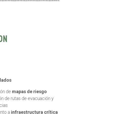
ON
dados
ión de
mapas de riesgo
ón de rutas de evacuación y
cias
nto a
infraestructura crítica