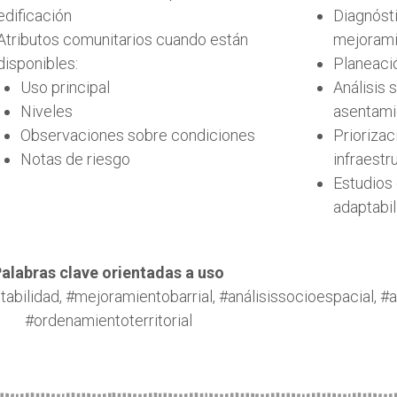
edificación
Diagnósti
Atributos comunitarios cuando están
mejoramie
disponibles:
Planeació
Uso principal
Análisis 
Niveles
asentami
Observaciones sobre condiciones
Priorizac
Notas de riesgo
infraestr
Estudios 
adaptabil
alabras clave orientadas a uso
abilidad, #mejoramientobarrial, #análisissocioespacial, 
#ordenamientoterritorial