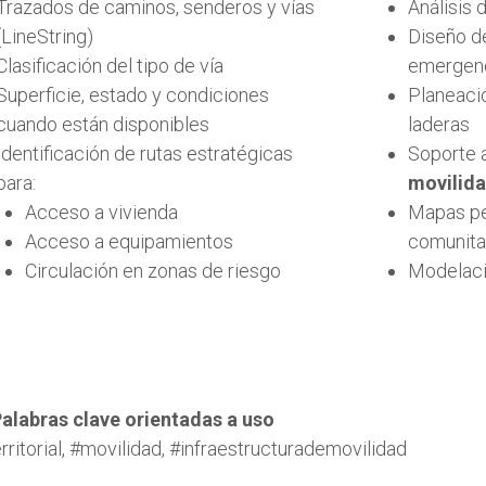
Trazados de caminos, senderos y vías
Análisis 
(LineString)
Diseño 
Clasificación del tipo de vía
emergen
Superficie, estado y condiciones
Planeació
cuando están disponibles
laderas
Identificación de rutas estratégicas
Soporte 
para:
movilida
Acceso a vivienda
Mapas pe
Acceso a equipamientos
comunita
Circulación en zonas de riesgo
Modelaci
alabras clave orientadas a uso
rritorial, #movilidad, #infraestructurademovilidad