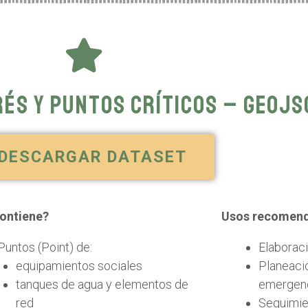
rés y puntos críticos – GeoJS
DESCARGAR DATASET
ontiene?
Usos recomen
Puntos (Point) de:
Elaborac
equipamientos sociales
Planeaci
tanques de agua y elementos de
emergen
red
Seguimie