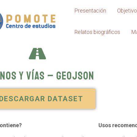
Presentación
Objetiv
Relatos biográficos
M
nos y vías – GeoJSON
DESCARGAR DATASET
ontiene?
Usos recomen