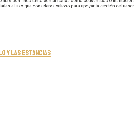
so libre con fines tanto comunitarios como académicos o instituciona
s el uso que consideres valioso para apoyar la gestión del riesgo, la p
o y Las Estancias