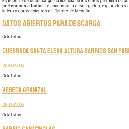
Es importante destacar que la licencia de los datos permitirá su u
pertenecen a todos.
Te animamos a descargarlos, explorarlos y darle
ladera y corregimientos del Distrito de Medellín.
DATOS ABIERTOS PARA DESCARGA
Ortofotos
Quebrada Santa Elena altura barrios San Pabl
VER DATOS
Ortofotos
Vereda Granizal
VER DATOS
Ortofotos