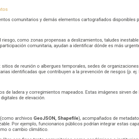
ntos
mientos comunitarios y demás elementos cartografiados disponibles 
el riesgo, como zonas propensas a deslizamientos, taludes inestab
participación comunitaria, ayudan a identificar dónde es más urgente
lo: sitios de reunión o albergues temporales, sedes de organizacione
itarias identificadas que contribuyen a la prevención de riesgos (p. e
ios de ladera y corregimientos mapeados. Estas imágenes sirven de 
igitales de elevación.
 (como archivos
GeoJSON, Shapefile
), acompañados de metadatos
izable. Por ejemplo, funcionarios públicos podrían integrar estas ca
smo o cambio climático.