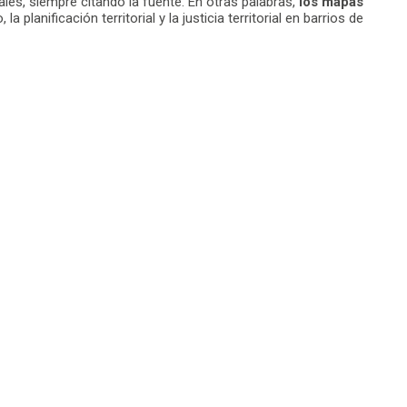
les, siempre citando la fuente. En otras palabras,
los mapas
lanificación territorial y la justicia territorial en barrios de