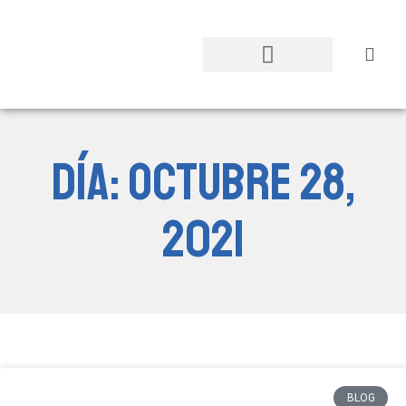
Sobre el POMOTE
Experiencias Vivas
Historias con Impacto
Día: octubre 28,
2021
BLOG